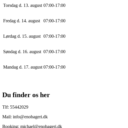
Torsdag d. 13. august
0
7
:
0
0
-
17
:
0
0
Fredag d. 14. august
0
7
:
0
0
-
17
:
0
0
Lørdag d. 15. august
0
7
:
0
0
-
17
:
0
0
Søndag d. 16. august
0
7
:
0
0
-
17
:
0
0
Mandag d. 17. august
0
7
:
0
0
-
17
:
0
0
Du finder os her
Tlf: 55442029
Mail: info@enobageri.dk
Booking: michael@enobageri.dk