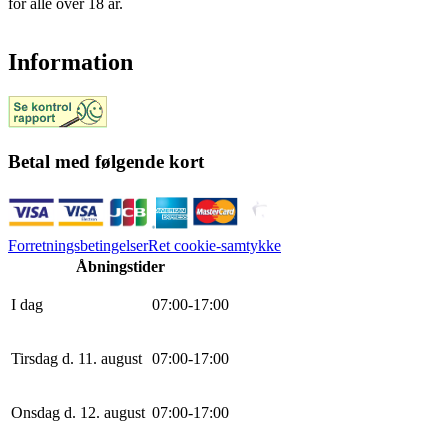
for alle over 18 år.
Information
Betal med følgende kort
Forretningsbetingelser
Ret cookie-samtykke
Åbningstider
I dag
0
7
:
0
0
-
17
:
0
0
Tirsdag d. 11. august
0
7
:
0
0
-
17
:
0
0
Onsdag d. 12. august
0
7
:
0
0
-
17
:
0
0