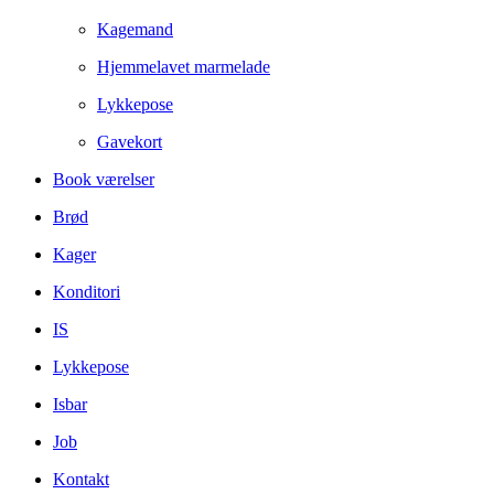
Kagemand
Hjemmelavet marmelade
Lykkepose
Gavekort
Book værelser
Brød
Kager
Konditori
IS
Lykkepose
Isbar
Job
Kontakt