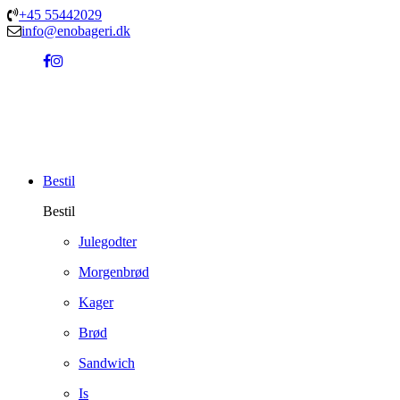
+45 55442029
info@enobageri.dk
Bestil
Bestil
Julegodter
Morgenbrød
Kager
Brød
Sandwich
Is