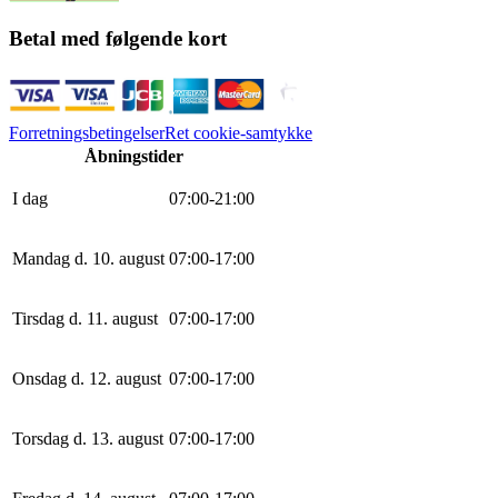
Betal med følgende kort
Forretningsbetingelser
Ret cookie-samtykke
Åbningstider
I dag
0
7
:
0
0
-
21
:
0
0
Mandag d. 10. august
0
7
:
0
0
-
17
:
0
0
Tirsdag d. 11. august
0
7
:
0
0
-
17
:
0
0
Onsdag d. 12. august
0
7
:
0
0
-
17
:
0
0
Torsdag d. 13. august
0
7
:
0
0
-
17
:
0
0