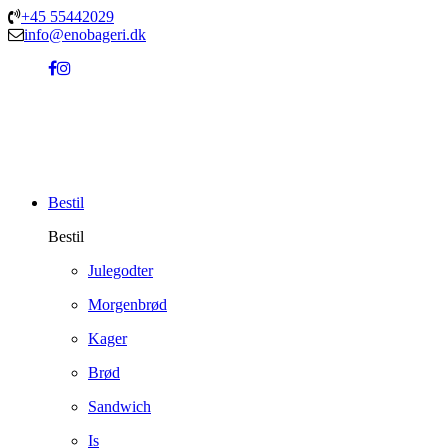
+45 55442029
info@enobageri.dk
Bestil
Bestil
Julegodter
Morgenbrød
Kager
Brød
Sandwich
Is