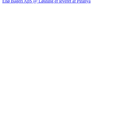
Enø Bageri ApS @ Løsning er leveret af Piranya