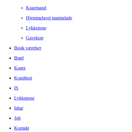
Kagemand
Hjemmelavet marmelade
Lykkepose
Gavekort
Book værelser
Brød
Kager
Konditori
IS
Lykkepose
Isbar
Job
Kontakt