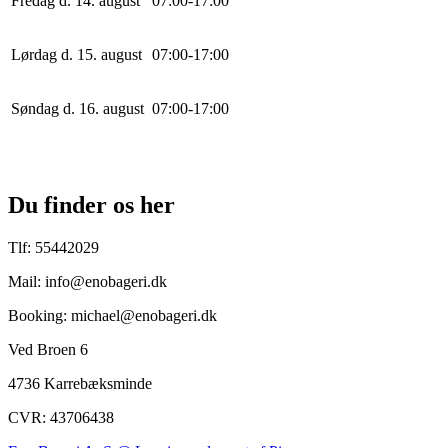
Fredag d. 14. august
0
7
:
0
0
-
17
:
0
0
Lørdag d. 15. august
0
7
:
0
0
-
17
:
0
0
Søndag d. 16. august
0
7
:
0
0
-
17
:
0
0
Du finder os her
Tlf: 55442029
Mail: info@enobageri.dk
Booking: michael@enobageri.dk
Ved Broen 6
4736 Karrebæksminde
CVR: 43706438