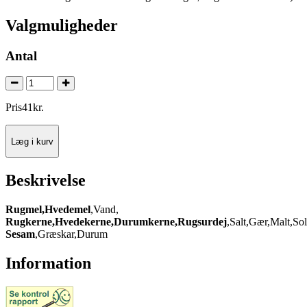
Valgmuligheder
Antal
Pris
41
kr.
Læg i kurv
Beskrivelse
Rugmel,Hvedemel
,Vand,
Rugkerne,Hvedekerne,Durumkerne,Rugsurdej
,Salt,Gær,Malt,Sol
Sesam
,Græskar,Durum
Information