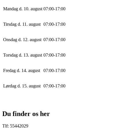
Mandag d. 10. august
0
7
:
0
0
-
17
:
0
0
Tirsdag d. 11. august
0
7
:
0
0
-
17
:
0
0
Onsdag d. 12. august
0
7
:
0
0
-
17
:
0
0
Torsdag d. 13. august
0
7
:
0
0
-
17
:
0
0
Fredag d. 14. august
0
7
:
0
0
-
17
:
0
0
Lørdag d. 15. august
0
7
:
0
0
-
17
:
0
0
Du finder os her
Tlf: 55442029