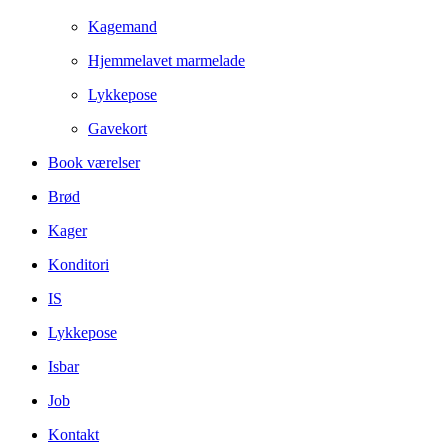
Kagemand
Hjemmelavet marmelade
Lykkepose
Gavekort
Book værelser
Brød
Kager
Konditori
IS
Lykkepose
Isbar
Job
Kontakt