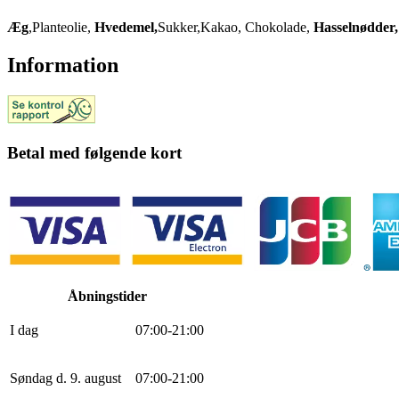
Æg
,Planteolie,
Hvedemel,
Sukker,Kakao, Chokolade,
Hasselnødder
Information
Betal med følgende kort
Åbningstider
I dag
0
7
:
0
0
-
21
:
0
0
Søndag d. 9. august
0
7
:
0
0
-
21
:
0
0