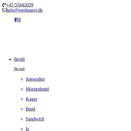
+45 55442029
info@enobageri.dk
Bestil
Bestil
Julegodter
Morgenbrød
Kager
Brød
Sandwich
Is