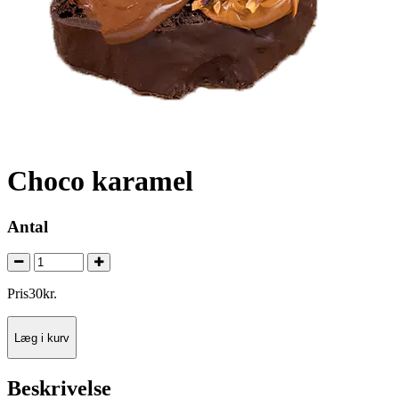
Choco karamel
Antal
Pris
30
kr.
Læg i kurv
Beskrivelse