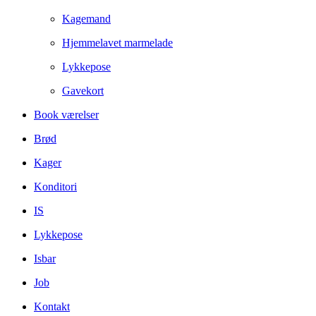
Kagemand
Hjemmelavet marmelade
Lykkepose
Gavekort
Book værelser
Brød
Kager
Konditori
IS
Lykkepose
Isbar
Job
Kontakt