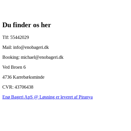
Du finder os her
Tlf: 55442029
Mail: info@enobageri.dk
Booking: michael@enobageri.dk
Ved Broen 6
4736 Karrebæksminde
CVR: 43706438
Enø Bageri ApS @ Løsning er leveret af Piranya