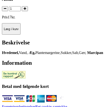
Pris
17
kr.
Læg i kurv
Beskrivelse
Hvedemel,
Vand,
Æg,
Plantemargerine,Sukker,Salt,Gær,
Marcipan
Information
Betal med følgende kort
Forretningsbetingelser
Ret cookie-samtykke