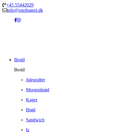
+45 55442029
info@enobageri.dk
Bestil
Bestil
Julegodter
Morgenbrød
Kager
Brød
Sandwich
Is